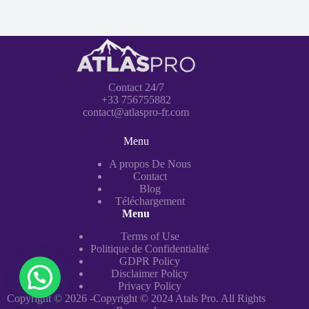
Contact 24/7
+33 756755882
contact@atlaspro-fr.com
Menu
A propos De Nous
Contact
Blog
Téléchargement
Menu
Terms of Use
Politique de Confidentialité
GDPR Policy
Disclaimer Policy
Privacy Policy
Copyright © 2026 -Copyright © 2024 Atals Pro. All Rights