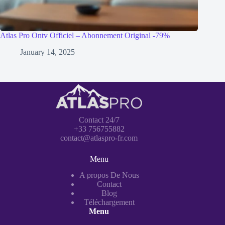
Atlas Pro Ontv Officiel – Abonnement Original -79%
January 14, 2025
Contact 24/7
+33 756755882
contact@atlaspro-fr.com
Menu
A propos De Nous
Contact
Blog
Téléchargement
Menu